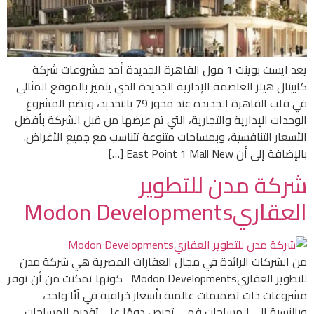
يعد ايست بوينت 1 مول القاهرة الجديدة أحد مشروعات شركة
كابيتال هيلز العاصمة الإدارية الجديدة الذي يتميز بالموقع المثالي
في قلب القاهرة الجديدة عند محور 79 بالتحديد، ويضم المشروع
الوحدات الإدارية والتجارية، التي تم عرضها من قبل الشركة بأفضل
الأسعار التنافسية، وبمساحات متنوعة تتناسب مع جميع الأغراض.
بالإضافة إلى أن East Point 1 Mall New […]
شركة مدن للتطوير
العقاريModon Developments
من الشركات الرائدة في مجال العقارات المصرية هي شركة مدن
للتطوير العقاريModon Developments كونها تمكنت من أن توفر
مشروعات ذات تصميمات عالمية بأسعار خرافية في آنًا واحد،
وبالنسبة إلى المساحات فهي تحرص دومًا على تقديم المساحات