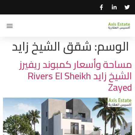
الوسم:
شقق الشيخ زايد
مساحة وأسعار كمبوند ريفيرز
الشيخ زايد Rivers El Sheikh
Zayed