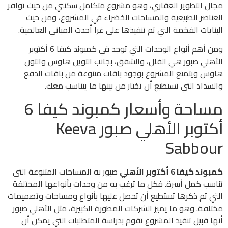
مجال التطوير العقاري، وهو مشروع متكامل سكنتي من حيث توافر
العناصر الطبيعية والمساحات الخضراء في المشروع، ومن حيث
البنايات الفخمة التي تم تنفيذها على غرا أحدث المباني العالمية.
ومن أهم أنواع الوحدات التي توجد في كمبوند كيفا 6 أكتوبر
الأهلي صبور هي الفلل، والشقق، بجانب التوين هاوس والتون
هاوس ويتمتع المشروع بوجود باقات متنوعة من باقات الدفع
والسداد التي تستطيع أن تختار من بينها ما يتناسب معك.
مساحة وأسعار كمبوند كيفا 6
أكتوبر الأهلي صبور Keeva
Sabbour
كمبوند كيفا 6 أكتوبر الأهلي
صبور به المساحات المتنوعة التي
تناسب كمل أسرة. فكل ما ترغب به من وحدات بأنواعها المختلفة
التي تم ذكرها تستطيع أن تحصل عليها بأنواع ومساحات وتصميمات
مختلفة. وهو ما يميز الشركات المطورة الكبيرة، مثل الأهلي صبور
أنها قبيل تنفيذ المشروع تقوم بدراسة المتطلبات التي يمكن أن